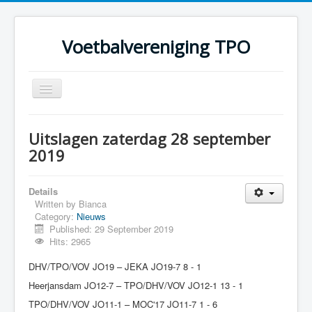
Voetbalvereniging TPO
Toggle
Navigation
Home
Uitslagen zaterdag 28 september
Over TPO
2019
Teams
Details
Foto's
Written by
Bianca
Category:
Nieuws
Sponsoring
Published: 29 September 2019
Programma
Hits: 2965
DHV/TPO/VOV JO19 – JEKA JO19-7 8 - 1
Heerjansdam JO12-7 – TPO/DHV/VOV JO12-1 13 - 1
TPO/DHV/VOV JO11-1 – MOC'17 JO11-7 1 - 6