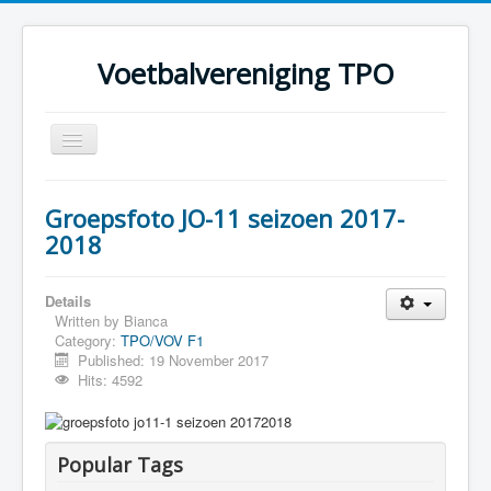
Voetbalvereniging TPO
Toggle
Navigation
Home
Groepsfoto JO-11 seizoen 2017-
Over TPO
2018
Teams
Details
Foto's
Written by
Bianca
Category:
TPO/VOV F1
Sponsoring
Published: 19 November 2017
Programma
Hits: 4592
Popular Tags