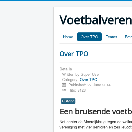
Voetbalveren
Home
Over TPO
Teams
Foto
Over TPO
Details
Written by
Super User
Category:
Over TPO
Published: 27 June 2014
Hits: 8123
Historie
Een bruisende voetb
Net achter de Moerdijkbrug tegen de weil
vereniging met vier senioren en zes jeugd