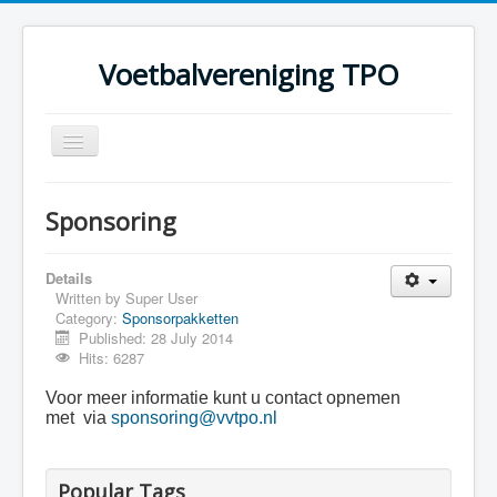
Voetbalvereniging TPO
Toggle
Navigation
Home
Sponsoring
Over TPO
Teams
Details
Written by
Super User
Foto's
Category:
Sponsorpakketten
Published: 28 July 2014
Sponsoring
Hits: 6287
Programma
Voor meer informatie kunt u contact opnemen
met via
sponsoring@vvtpo.nl
Popular Tags