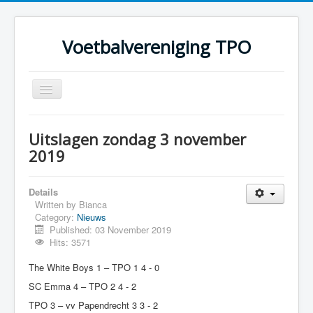
Voetbalvereniging TPO
Toggle
Navigation
Home
Uitslagen zondag 3 november
Over TPO
2019
Teams
Details
Foto's
Written by
Bianca
Category:
Nieuws
Sponsoring
Published: 03 November 2019
Programma
Hits: 3571
The White Boys 1 – TPO 1 4 - 0
SC Emma 4 – TPO 2 4 - 2
TPO 3 – vv Papendrecht 3 3 - 2