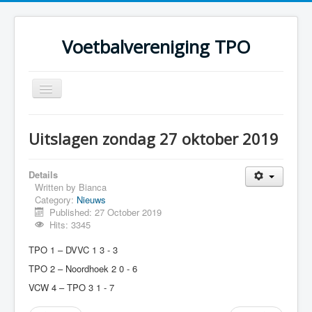
Voetbalvereniging TPO
Toggle
Navigation
Home
Uitslagen zondag 27 oktober 2019
Over TPO
Teams
Details
Written by
Bianca
Foto's
Category:
Nieuws
Published: 27 October 2019
Sponsoring
Hits: 3345
Programma
TPO 1 – DVVC 1 3 - 3
TPO 2 – Noordhoek 2 0 - 6
VCW 4 – TPO 3 1 - 7