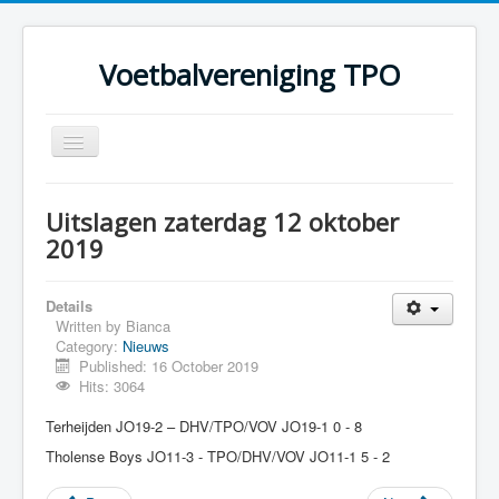
Voetbalvereniging TPO
Toggle
Navigation
Home
Uitslagen zaterdag 12 oktober
Over TPO
2019
Teams
Details
Foto's
Written by
Bianca
Category:
Nieuws
Sponsoring
Published: 16 October 2019
Programma
Hits: 3064
Terheijden JO19-2 – DHV/TPO/VOV JO19-1 0 - 8
Tholense Boys JO11-3 - TPO/DHV/VOV JO11-1 5 - 2