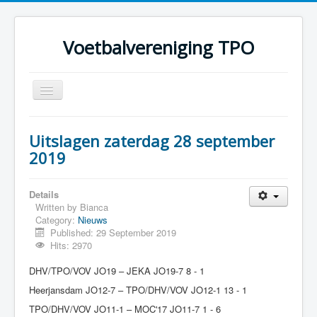
Voetbalvereniging TPO
Toggle
Navigation
Home
Uitslagen zaterdag 28 september
Over TPO
2019
Teams
Details
Foto's
Written by
Bianca
Category:
Nieuws
Sponsoring
Published: 29 September 2019
Programma
Hits: 2970
DHV/TPO/VOV JO19 – JEKA JO19-7 8 - 1
Heerjansdam JO12-7 – TPO/DHV/VOV JO12-1 13 - 1
TPO/DHV/VOV JO11-1 – MOC'17 JO11-7 1 - 6