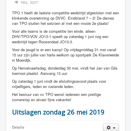
Hits: 3237
TPO 1 heeft de laatste competitie wedstrijd afgesloten met een
klinkende overwinning op DVVC. Eindstand 7 – 2! De dames
van TPO sluiten het seizoen af met een mooie 2e plaats!
Voor alle teams is de competitie ten einde, alleen
DHV/TPO/VOV JO13-1 speelt op zaterdag 1 juni nog een
wedstrijd tegen Roosendaal JO13-3.
Voor de jeugd is er een kamp! Op vrijdagmiddag 31 mei vanaf
15 uur zijn jullie van harte welkom op sportpark De Klaverweide
in Moerdijk.
Op Hemelvaartsdag, donderdag 30 mei, vindt het Jan van Gils
toernooi plaatst. Aanvang 13 uur.
Op zaterdag 1 juni vindt de afsluitingsavond plaats voor
vrijwilligers, leden en rustende leden.
Het bestuur van vv TPO wenst iedereen een prettige
zomerstop en alvast fijne vakantie!
Uitslagen zondag 26 mei 2019
Details