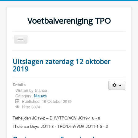
Voetbalvereniging TPO
Toggle
Navigation
Home
Uitslagen zaterdag 12 oktober
Over TPO
2019
Teams
Details
Foto's
Written by
Bianca
Category:
Nieuws
Sponsoring
Published: 16 October 2019
Programma
Hits: 3074
Terheijden JO19-2 – DHV/TPO/VOV JO19-1 0 - 8
Tholense Boys JO11-3 - TPO/DHV/VOV JO11-1 5 - 2