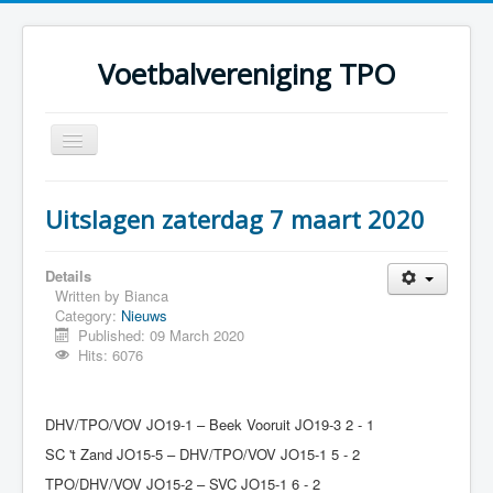
Voetbalvereniging TPO
Toggle
Navigation
Home
Uitslagen zaterdag 7 maart 2020
Over TPO
Teams
Details
Written by
Bianca
Foto's
Category:
Nieuws
Published: 09 March 2020
Sponsoring
Hits: 6076
Programma
DHV/TPO/VOV JO19-1 – Beek Vooruit JO19-3 2 - 1
SC 't Zand JO15-5 – DHV/TPO/VOV JO15-1 5 - 2
TPO/DHV/VOV JO15-2 – SVC JO15-1 6 - 2