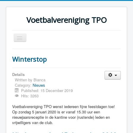
Voetbalvereniging TPO
Toggle
Navigation
Home
Winterstop
Over TPO
Teams
Details
Written by
Bianca
Foto's
Category:
Nieuws
Published: 15 December 2019
Sponsoring
Hits: 3263
Programma
Voetbalvereniging TPO wenst iedereen fijne feestdagen toe!
Op zondag 5 januari 2020 is er vanaf 15.30 uur een
nieuwjaarsreceptie in de kantine voor (rustende) leden en
vrijwilligers van de club.